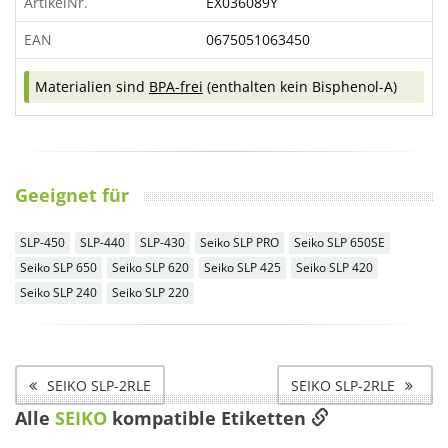
ArtikelNr.
EX036089Y
EAN
0675051063450
Materialien sind
BPA-frei
(enthalten kein Bisphenol-A)
Geeignet für
SLP-450
SLP-440
SLP-430
Seiko SLP PRO
Seiko SLP 650SE
Seiko SLP 650
Seiko SLP 620
Seiko SLP 425
Seiko SLP 420
Seiko SLP 240
Seiko SLP 220
SEIKO SLP-2RLE
SEIKO SLP-2RLE
Alle
SEIKO
kompatible Etiketten