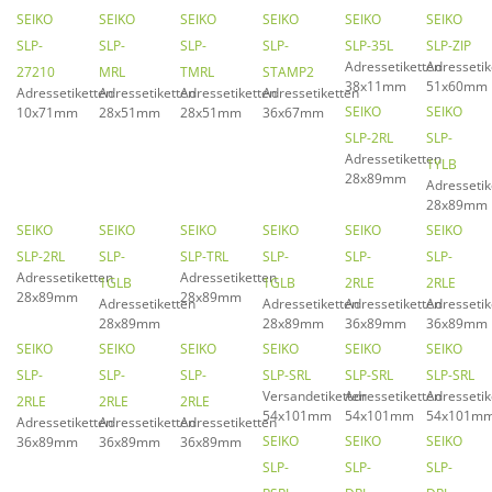
SEIKO
SEIKO
SEIKO
SEIKO
SEIKO
SEIKO
SLP-
SLP-
SLP-
SLP-
SLP-35L
SLP-ZIP
Adressetiketten
Adressetik
27210
MRL
TMRL
STAMP2
38x11mm
51x60mm
Adressetiketten
Adressetiketten
Adressetiketten
Adressetiketten
SEIKO
SEIKO
10x71mm
28x51mm
28x51mm
36x67mm
SLP-2RL
SLP-
Adressetiketten
1YLB
28x89mm
Adressetik
28x89mm
SEIKO
SEIKO
SEIKO
SEIKO
SEIKO
SEIKO
SLP-2RL
SLP-
SLP-TRL
SLP-
SLP-
SLP-
Adressetiketten
Adressetiketten
1GLB
1GLB
2RLE
2RLE
28x89mm
28x89mm
Adressetiketten
Adressetiketten
Adressetiketten
Adressetik
28x89mm
28x89mm
36x89mm
36x89mm
SEIKO
SEIKO
SEIKO
SEIKO
SEIKO
SEIKO
SLP-
SLP-
SLP-
SLP-SRL
SLP-SRL
SLP-SRL
Versandetiketten
Adressetiketten
Adressetik
2RLE
2RLE
2RLE
54x101mm
54x101mm
54x101m
Adressetiketten
Adressetiketten
Adressetiketten
SEIKO
SEIKO
SEIKO
36x89mm
36x89mm
36x89mm
SLP-
SLP-
SLP-