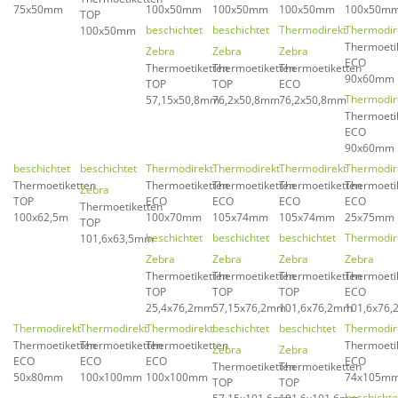
75x50mm
100x50mm
100x50mm
100x50mm
100x50m
TOP
beschichtet
beschichtet
Thermodirekt
Thermodir
100x50mm
Thermoeti
Zebra
Zebra
Zebra
ECO
Thermoetiketten
Thermoetiketten
Thermoetiketten
90x60mm
TOP
TOP
ECO
Thermodir
57,15x50,8mm
76,2x50,8mm
76,2x50,8mm
Thermoeti
ECO
90x60mm
beschichtet
beschichtet
Thermodirekt
Thermodirekt
Thermodirekt
Thermodir
Thermoetiketten
Thermoetiketten
Thermoetiketten
Thermoetiketten
Thermoeti
Zebra
TOP
ECO
ECO
ECO
ECO
Thermoetiketten
100x62,5m
100x70mm
105x74mm
105x74mm
25x75mm
TOP
beschichtet
beschichtet
beschichtet
Thermodir
101,6x63,5mm
Zebra
Zebra
Zebra
Zebra
Thermoetiketten
Thermoetiketten
Thermoetiketten
Thermoeti
TOP
TOP
TOP
ECO
25,4x76,2mm
57,15x76,2mm
101,6x76,2mm
101,6x76
Thermodirekt
Thermodirekt
Thermodirekt
beschichtet
beschichtet
Thermodir
Thermoetiketten
Thermoetiketten
Thermoetiketten
Thermoeti
Zebra
Zebra
ECO
ECO
ECO
ECO
Thermoetiketten
Thermoetiketten
50x80mm
100x100mm
100x100mm
74x105m
TOP
TOP
beschichte