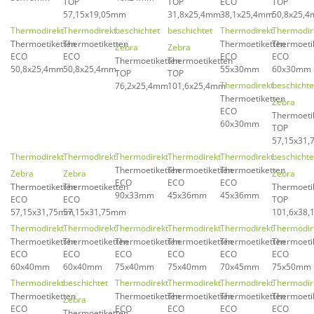
TOP
TOP
ECO
TOP
57,15x19,05mm
31,8x25,4mm
38,1x25,4mm
50,8x25,
Thermodirekt
Thermodirekt
beschichtet
beschichtet
Thermodirekt
Thermodir
Thermoetiketten
Thermoetiketten
Thermoetiketten
Thermoeti
Zebra
Zebra
ECO
ECO
ECO
ECO
Thermoetiketten
Thermoetiketten
50,8x25,4mm
50,8x25,4mm
55x30mm
60x30mm
TOP
TOP
Thermodirekt
beschichte
76,2x25,4mm
101,6x25,4mm
Thermoetiketten
Zebra
ECO
Thermoeti
60x30mm
TOP
57,15x31
Thermodirekt
Thermodirekt
Thermodirekt
Thermodirekt
Thermodirekt
beschichte
Thermoetiketten
Thermoetiketten
Thermoetiketten
Zebra
Zebra
Zebra
ECO
ECO
ECO
Thermoetiketten
Thermoetiketten
Thermoeti
90x33mm
45x36mm
45x36mm
ECO
ECO
TOP
57,15x31,75mm
57,15x31,75mm
101,6x38
Thermodirekt
Thermodirekt
Thermodirekt
Thermodirekt
Thermodirekt
Thermodir
Thermoetiketten
Thermoetiketten
Thermoetiketten
Thermoetiketten
Thermoetiketten
Thermoeti
ECO
ECO
ECO
ECO
ECO
ECO
60x40mm
60x40mm
75x40mm
75x40mm
70x45mm
75x50mm
Thermodirekt
beschichtet
Thermodirekt
Thermodirekt
Thermodirekt
Thermodir
Thermoetiketten
Thermoetiketten
Thermoetiketten
Thermoetiketten
Thermoeti
Zebra
ECO
ECO
ECO
ECO
ECO
Thermoetiketten