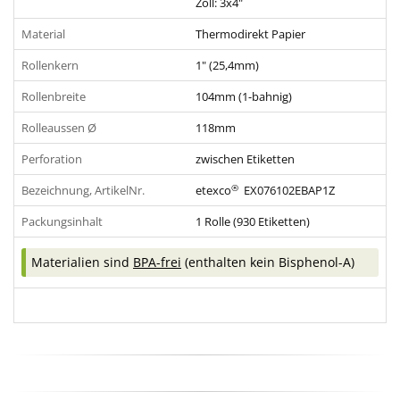
Zoll: 3x4"
Material
Thermodirekt Papier
Rollenkern
1" (25,4mm)
Rollenbreite
104mm (1-bahnig)
Rolleaussen Ø
118mm
Perforation
zwischen Etiketten
®
Bezeichnung, ArtikelNr.
etexco
EX076102EBAP1Z
Packungsinhalt
1 Rolle (930 Etiketten)
Materialien sind
BPA-frei
(enthalten kein Bisphenol-A)