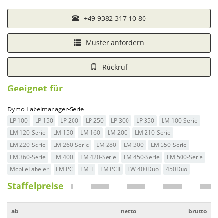
+49 9382 317 10 80
Muster anfordern
Rückruf
Geeignet für
Dymo Labelmanager-Serie
LP 100
LP 150
LP 200
LP 250
LP 300
LP 350
LM 100-Serie
LM 120-Serie
LM 150
LM 160
LM 200
LM 210-Serie
LM 220-Serie
LM 260-Serie
LM 280
LM 300
LM 350-Serie
LM 360-Serie
LM 400
LM 420-Serie
LM 450-Serie
LM 500-Serie
MobileLabeler
LM PC
LM II
LM PCII
LW 400Duo
450Duo
Staffelpreise
ab
netto
brutto