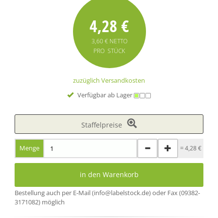
4,28 €
3,60 € NETTO
PRO STÜCK
zuzüglich Versandkosten
Verfügbar ab Lager
Staffelpreise
Menge
=
4,28 €
in den Warenkorb
Bestellung auch per E-Mail (info@labelstock.de) oder Fax (09382-
3171082) möglich