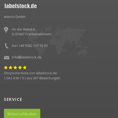
etexco GmbH
An der Wehd 8
D-97447 Frankenwinheim
fon: +49 9382 317 10 80
info
labelstock.de
ShopVote-Note von
labelstock.de
:
1.04
(
4.96
/ 5 ) aus
307
Bewertungen
SERVICE
Widerrufsbutton