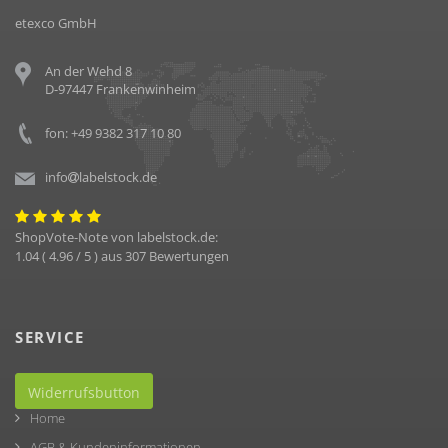
etexco GmbH
An der Wehd 8
D-97447 Frankenwinheim
fon: +49 9382 317 10 80
info
labelstock.de
ShopVote-Note von
labelstock.de
:
1.04
(
4.96
/ 5 ) aus
307
Bewertungen
SERVICE
Widerrufsbutton
Home
AGB & Kundeninformationen