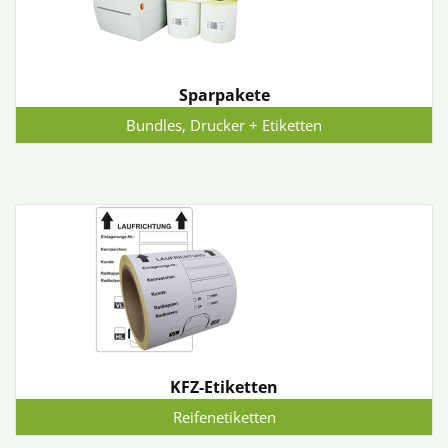
Sparpakete
Bundles, Drucker + Etiketten
KFZ-Etiketten
Reifenetiketten