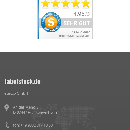
etexco GmbH
An der Wehd 8
D-97447 Frankenwinheim
fon: +49 9382 317 10 80