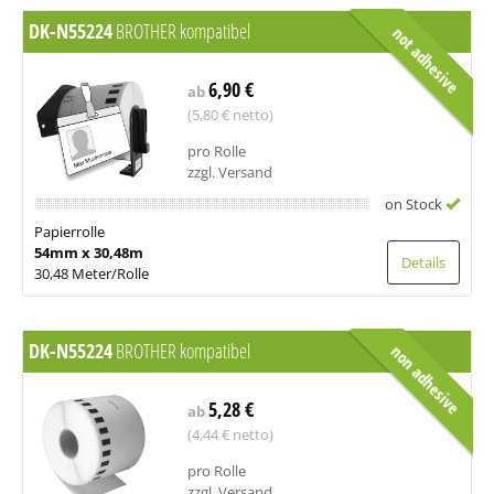
DK-N55224
BROTHER kompatibel
not adhesive
6,90 €
ab
(5,80 € netto)
pro Rolle
zzgl. Versand
on Stock
Papierrolle
54mm x 30,48m
Details
30,48 Meter/Rolle
DK-N55224
BROTHER kompatibel
non adhesive
5,28 €
ab
(4,44 € netto)
pro Rolle
zzgl. Versand